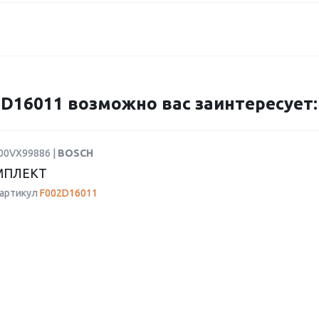
16011 возможно вас заинтересует:
F00VX99886 |
BOSCH
МПЛЕКТ
 артикул
F002D16011