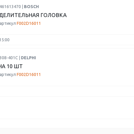
9461613470 |
BOSCH
ДЕЛИТЕЛЬНАЯ ГОЛОВКА
 артикул
F002D16011
15:00
308-401C |
DELPHI
А 10 ШТ
 артикул
F002D16011