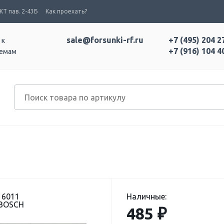
Т пав. 2-43Б
Как проехать?
sale@forsunki-rf.ru
+7 (495) 204 2
 к
+7 (916) 104 4
темам
16011
Наличные:
 BOSCH
485 ₽