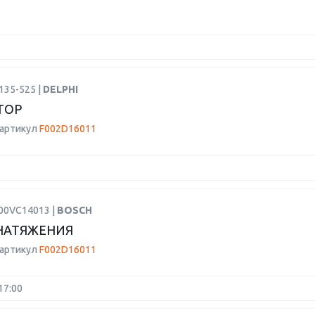
135-525 |
DELPHI
ТОР
 артикул
F002D16011
F00VC14013 |
BOSCH
НАТЯЖЕНИЯ
 артикул
F002D16011
17:00