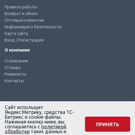
Правила работы
Возврат и обмен
Оптовым клиентам
Информация о безопасности
Карта сайта
Вход
/ Регистрация
О компании
О компании
Отзывы
Реквизиты
Контакты
Сайт использует
Яндекс.Метрику, средства 1С-
© КТС-Дизель – Комплектующие к топливным системам
Все права защищены, 2003 – 2025
Битрикс и cookie-файлы.
Согласие на обработку персональных данных
Нажимая кнопку ниже, вы
ПРИНЯТЬ
соглашаетесь с
политикой
Сайт создан в маркетинговом
обработки
таких данных и