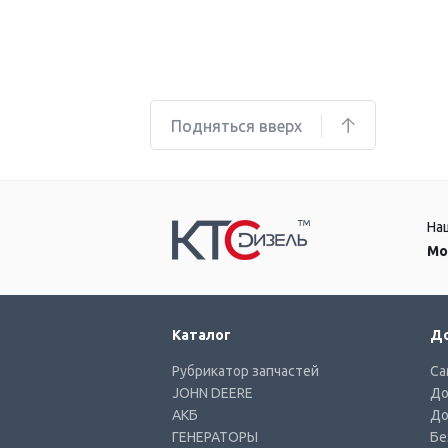
Подняться вверх
На
Мо
Каталог
До
Рубрикатор запчастей
Са
JOHN DEERE
До
АКБ
До
ГЕНЕРАТОРЫ
Бе