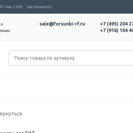
Т пав. 2-43Б
Как проехать?
sale@forsunki-rf.ru
+7 (495) 204 2
 к
+7 (916) 104 4
темам
ернуться