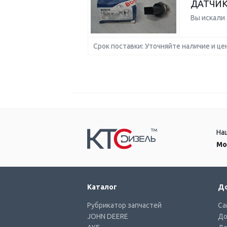
ДАТЧИК
Вы искали
Срок поставки: Уточняйте наличие и це
На
Мо
Каталог
До
Рубрикатор запчастей
Са
JOHN DEERE
До