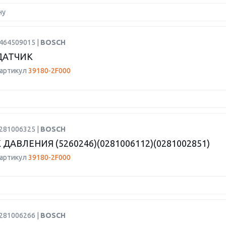
ну
2464509015 |
BOSCH
ДАТЧИК
 артикул
39180-2F000
0281006325 |
BOSCH
ДАВЛЕНИЯ (5260246)(0281006112)(0281002851)
 артикул
39180-2F000
0281006266 |
BOSCH