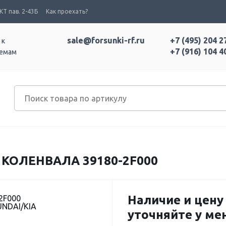
Т пав. 2-43Б
Как проехать?
sale@forsunki-rf.ru
+7 (495) 204 2
 к
+7 (916) 104 4
темам
КОЛЕНВАЛА 39180-2F000
Наличие и цену
2F000
UNDAI/KIA
уточняйте у м