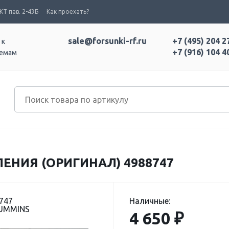
Т пав. 2-43Б
Как проехать?
sale@forsunki-rf.ru
+7 (495) 204 2
 к
+7 (916) 104 4
темам
ЕНИЯ (ОРИГИНАЛ) 4988747
747
Наличные:
CUMMINS
4 650 ₽