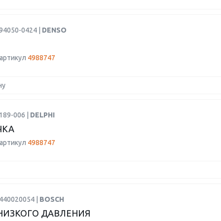
94050-0424 |
DENSO
 артикул
4988747
ну
189-006 |
DELPHI
ЧКА
 артикул
4988747
0440020054 |
BOSCH
НИЗКОГО ДАВЛЕНИЯ