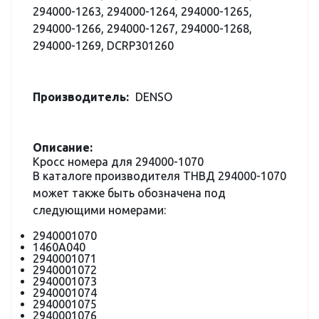
294000-1263, 294000-1264, 294000-1265,
294000-1266, 294000-1267, 294000-1268,
294000-1269, DCRP301260
Производитель:
DENSO
Описание:
Кросс номера для 294000-1070
В каталоге производителя ТНВД 294000-1070
может также быть обозначена под
следующими номерами:
2940001070
1460A040
2940001071
2940001072
2940001073
2940001074
2940001075
2940001076