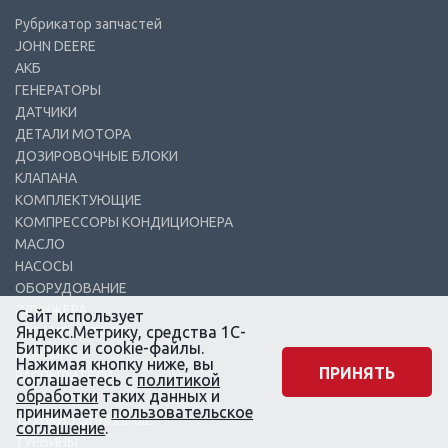
Рубрикатор запчастей
JOHN DEERE
АКБ
ГЕНЕРАТОРЫ
ДАТЧИКИ
ДЕТАЛИ МОТОРА
ДОЗИРОВОЧНЫЕ БЛОКИ
КЛАПАНА
КОМПЛЕКТУЮЩИЕ
КОМПРЕССОРЫ КОНДИЦИОНЕРА
МАСЛО
НАСОСЫ
ОБОРУДОВАНИЕ
ПЛУНЖЕРА
Сайт использует
Яндекс.Метрику, средства 1С-
ПРОЧИЕ ДЕТАЛИ
Битрикс и cookie-файлы.
РАМПЫ
Нажимая кнопку ниже, вы
ПРИНЯТЬ
РАСПЫЛИТЕЛИ
соглашаетесь с
политикой
обработки
таких данных и
СТАРТЕРА
принимаете
пользовательское
ТРУБКИ ТОПЛИВНЫЕ
соглашение
.
ТУРБИНЫ