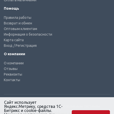
Оплата наличными
Помощь
Правила работы
Возврат и обмен
Оптовым клиентам
Информация о безопасности
Карта сайта
Вход
/ Регистрация
О компании
О компании
Отзывы
Реквизиты
Контакты
Сайт использует
Яндекс.Метрику, средства 1С-
© КТС-Дизель – Комплектующие к топливным системам
Все права защищены, 2003 – 2025
Битрикс и cookie-файлы.
Согласие на обработку персональных данных