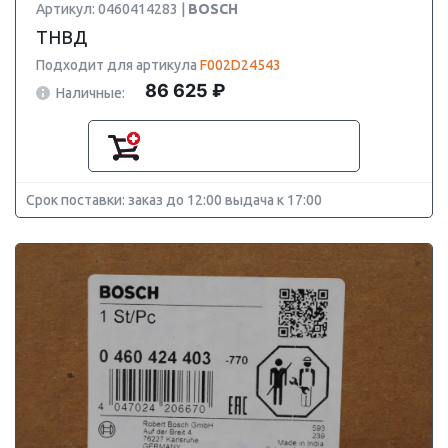
Артикул: 0460414283 |
BOSCH
ТНВД
Подходит для артикула
F002D24543
86 625 ₽
Наличные:
Срок поставки: заказ до 12:00 выдача к 17:00