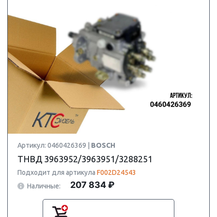
Артикул: 0460426369 |
BOSCH
ТНВД 3963952/3963951/3288251
Подходит для артикула
F002D24543
207 834 ₽
Наличные: