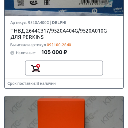
Артикул: 9520A400G |
DELPHI
ТНВД 2644C317/9520A404G/9520A010G
ДЛЯ PERKINS
Вы искали артикул
092100-2840
105 000 ₽
Наличные:
Срок поставки: В наличии