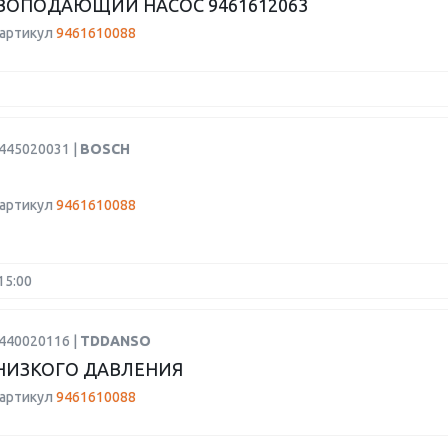
ОПОДАЮЩИЙ НАСОС 9461612063
 артикул
9461610088
0445020031 |
BOSCH
 артикул
9461610088
15:00
0440020116 |
TDDANSO
НИЗКОГО ДАВЛЕНИЯ
 артикул
9461610088