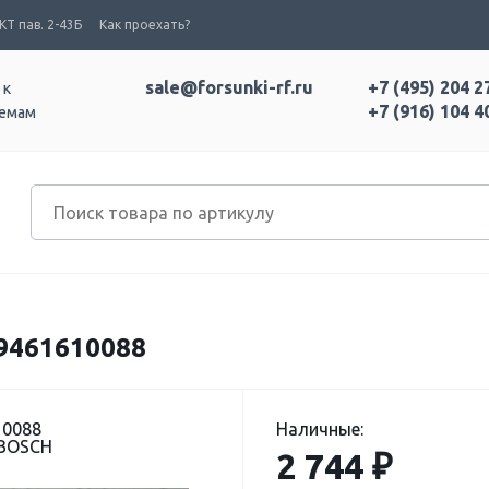
Т пав. 2-43Б
Как проехать?
sale@forsunki-rf.ru
+7 (495) 204 2
 к
+7 (916) 104 4
темам
461610088
10088
Наличные:
 BOSCH
2 744 ₽