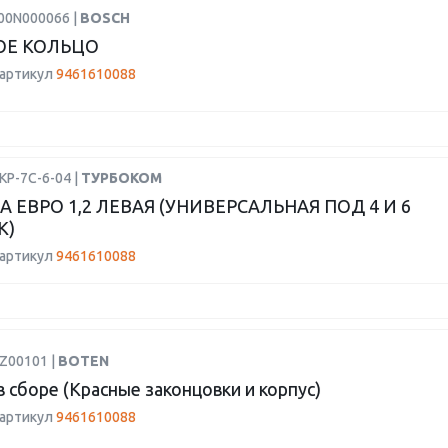
F00N000066 |
BOSCH
ОЕ КОЛЬЦО
 артикул
9461610088
КР-7С-6-04 |
ТУРБОКОМ
 ЕВРО 1,2 ЛЕВАЯ (УНИВЕРСАЛЬНАЯ ПОД 4 И 6
К)
 артикул
9461610088
BZ00101 |
BOTEN
 сборе (Красные законцовки и корпус)
 артикул
9461610088