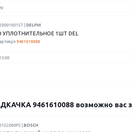
ну
720001001ST |
DELPHI
 УПЛОТНИТЕЛЬНОЕ 1ШТ DEL
 артикул
9461610088
15:00
АЧКА 9461610088 возможно вас за
F01G2060PS |
BOSCH