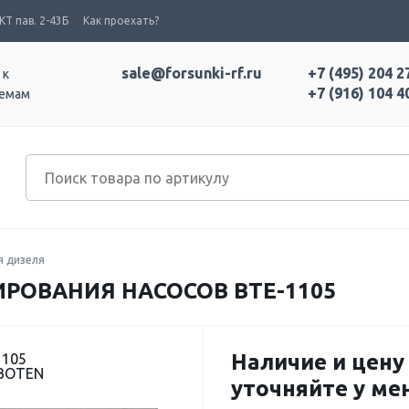
Т пав. 2-43Б
Как проехать?
sale@forsunki-rf.ru
+7 (495) 204 2
 к
+7 (916) 104 4
темам
я дизеля
РОВАНИЯ НАСОСОВ BTE-1105
Наличие и цену
1105
 BOTEN
уточняйте у м