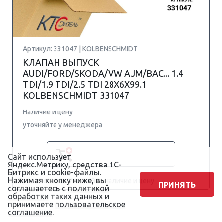
Артикул: 331047 | KOLBENSCHMIDT
КЛАПАН ВЫПУСК
AUDI/FORD/SKODA/VW AJM/BAC... 1.4
TDI/1.9 TDI/2.5 TDI 28X6X99.1
KOLBENSCHMIDT 331047
Наличие и цену
уточняйте у менеджера
Сайт использует
Яндекс.Метрику, средства 1С-
Битрикс и cookie-файлы.
Нажимая кнопку ниже, вы
Срок поставки: Уточняйте наличие и цену
ПРИНЯТЬ
соглашаетесь с
политикой
обработки
таких данных и
принимаете
пользовательское
соглашение
.